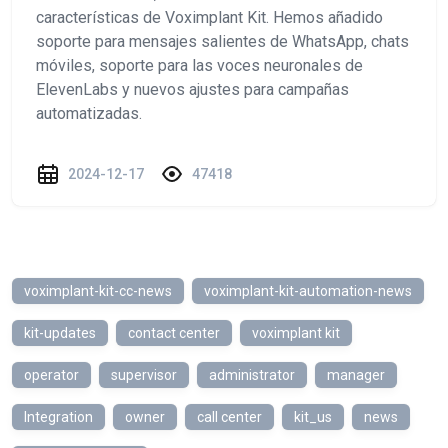
características de Voximplant Kit. Hemos añadido
soporte para mensajes salientes de WhatsApp, chats
móviles, soporte para las voces neuronales de
ElevenLabs y nuevos ajustes para campañas
automatizadas.
2024-12-17
47418
voximplant-kit-cc-news
voximplant-kit-automation-news
kit-updates
contact center
voximplant kit
operator
supervisor
administrator
manager
Integration
owner
call center
kit_us
news