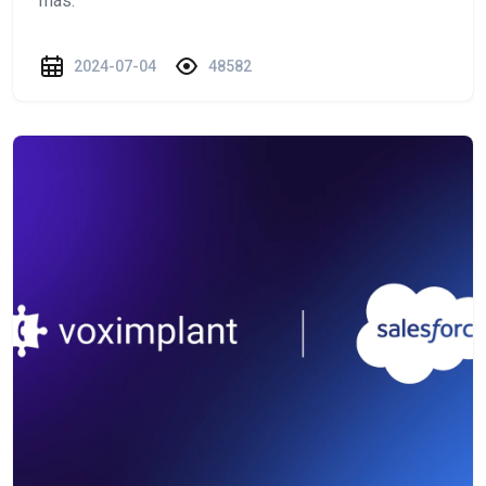
más.
2024-07-04
48582