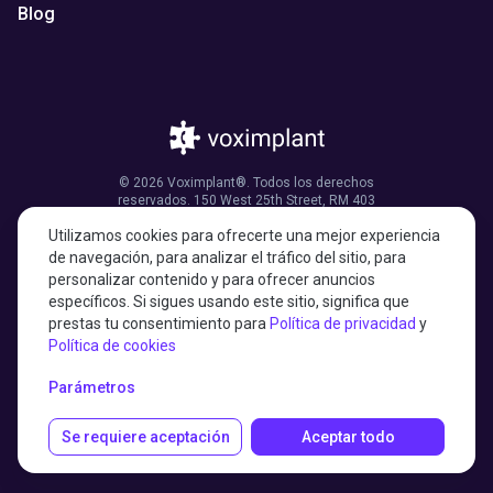
Blog
© 2026 Voximplant®. Todos los derechos
reservados. 150 West 25th Street, RM 403
Nueva York, NY 10001, Estados Unidos de
Utilizamos cookies para ofrecerte una mejor experiencia
América
de navegación, para analizar el tráfico del sitio, para
personalizar contenido y para ofrecer anuncios
específicos. Si sigues usando este sitio, significa que
prestas tu consentimiento para
Política de privacidad
y
27001:2022 certified
Política de cookies
HIPAA compliant
Parámetros
Se requiere aceptación
Aceptar todo