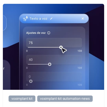
voximplant kit
voximplant-kit-automation-news