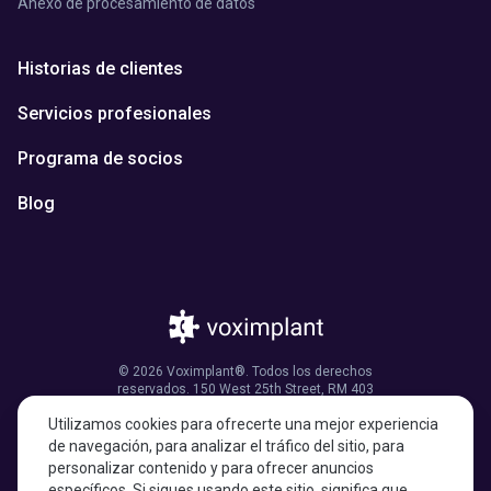
Anexo de procesamiento de datos
Historias de clientes
Servicios profesionales
Programa de socios
Blog
© 2026 Voximplant®. Todos los derechos
reservados. 150 West 25th Street, RM 403
Nueva York, NY 10001, Estados Unidos de
Utilizamos cookies para ofrecerte una mejor experiencia
América
de navegación, para analizar el tráfico del sitio, para
personalizar contenido y para ofrecer anuncios
específicos. Si sigues usando este sitio, significa que