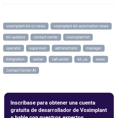
voximplant-kit-cc-news
voximplant-kit-automation-news
kit-updates
contact center
voximplant kit
operator
supervisor
administrator
manager
Integration
owner
call center
kit_us
news
Contact Center AI
Inscríbase para obtener una cuenta
gratuita de desarrollador de Voximplant
o hable con nuestros expertos