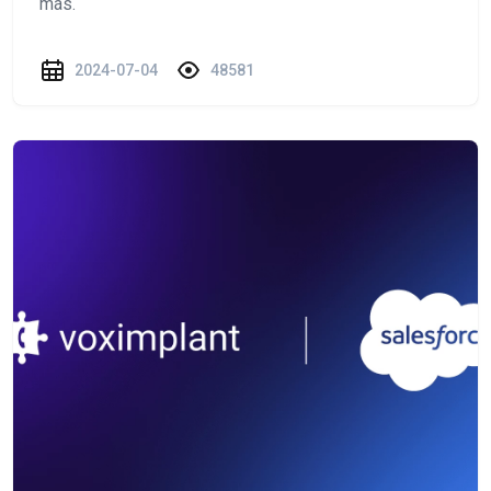
más.
2024-07-04
48581