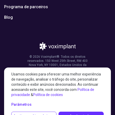
Programa de parceiros
Blog
© 2026 Voximplant®. Todos os direitos
reservados. 150 West 25th Street, RM 403
Nova York, NY 10001, Estados Unidos da
América
Usamos cookies para oferecer uma melhor experiência
de navegação, analisar o tráfego do site, personalizar
conteúdo e exibir anúncios direcionados. Ao continuar
acessando este site, você concorda com
Política de
27001:2022 certified
privacidade
&
Política de cookies
HIPAA compliant
Parâmetros