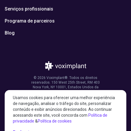
Serviços profissionais
Programa de parceiros
Blog
© 2026 Voximplant®. Todos os direitos
reservados. 150 West 25th Street, RM 403
Nova York, NY 10001, Estados Unidos da
América
Usamos cookies para oferecer uma melhor experiência
de navegação, analisar o tráfego do site, personalizar
conteúdo e exibir anúncios direcionados. Ao continuar
acessando este site, você concorda com
Política de
27001:2022 certified
privacidade
&
Política de cookies
HIPAA compliant