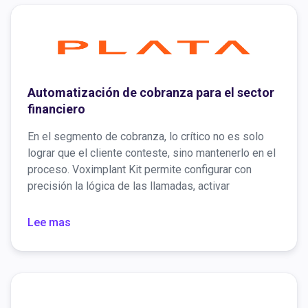
Automatización de cobranza para el sector
financiero
En el segmento de cobranza, lo crítico no es solo
lograr que el cliente conteste, sino mantenerlo en el
proceso. Voximplant Kit permite configurar con
precisión la lógica de las llamadas, activar
recordatorios automáticos y gestionar las llamadas
entrantes, sin sobrecargar al equipo y con control
Lee mas
total en cada etapa.