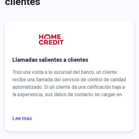
clientes
Llamadas salientes a clientes
Tras una visita a la sucursal del banco, un cliente
recibe una llamada del servicio de control de calidad
automatizado. Si un cliente da una calificación baja a
la experiencia, sus datos de contacto se cargan en
el sistema de marcado predictivo al que tienen
acceso todos los gestores del banco, incluida la alta
gerencia.
Lee mas