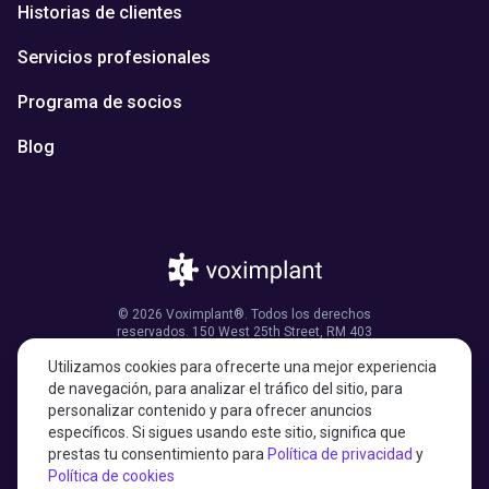
Historias de clientes
Servicios profesionales
Programa de socios
Blog
© 2026 Voximplant®. Todos los derechos
reservados. 150 West 25th Street, RM 403
Nueva York, NY 10001, Estados Unidos de
Utilizamos cookies para ofrecerte una mejor experiencia
América
de navegación, para analizar el tráfico del sitio, para
personalizar contenido y para ofrecer anuncios
específicos. Si sigues usando este sitio, significa que
prestas tu consentimiento para
Política de privacidad
y
27001:2022 certified
Política de cookies