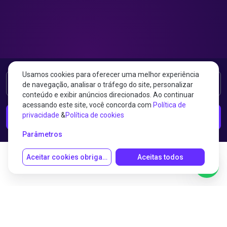
Usamos cookies para oferecer uma melhor experiência
Experimente gratuitamente
de navegação, analisar o tráfego do site, personalizar
conteúdo e exibir anúncios direcionados. Ao continuar
acessando este site, você concorda com
Política de
privacidade
&
Política de cookies
Fale com um especialista
Parâmetros
Aceitar cookies obrigatórios
Aceitas todos
Soluções para Healthcare &