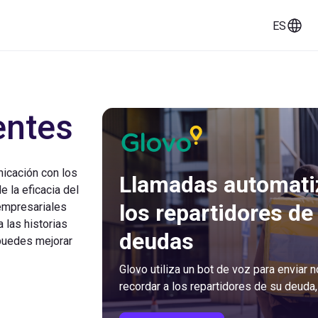
ES
ios
Historias de clientes
Documentación
entes
nicación con los
Llamadas automatiz
e la eficacia del
los repartidores de
empresariales
 las historias
deudas
puedes mejorar
Glovo utiliza un bot de voz para enviar 
recordar a los repartidores de su deuda,