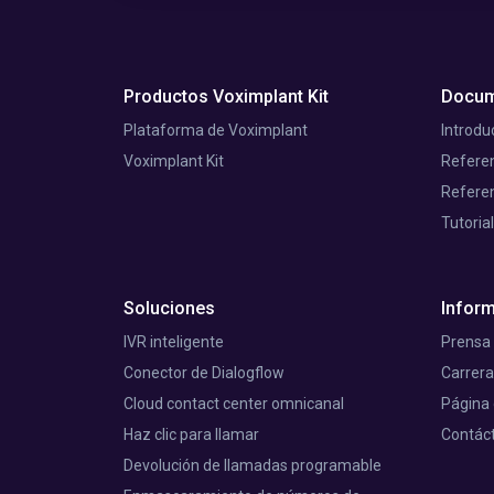
Productos Voximplant Kit
Docum
Plataforma de Voximplant
Introdu
Voximplant Kit
Referen
Referen
Tutoria
Soluciones
Infor
IVR inteligente
Prensa
Conector de Dialogflow
Carrer
Cloud contact center omnicanal
Página
Haz clic para llamar
Contác
Devolución de llamadas programable