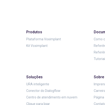
Produtos
Docum
Plataforma Voximplant
Como 
Kit Voximplant
Referên
Referên
Tutoria
Soluções
Sobre
URA inteligente
Imprens
Conector do Dialogflow
Carreir
Centro de atendimento em nuvem
Página 
Clique para ligar
Contat