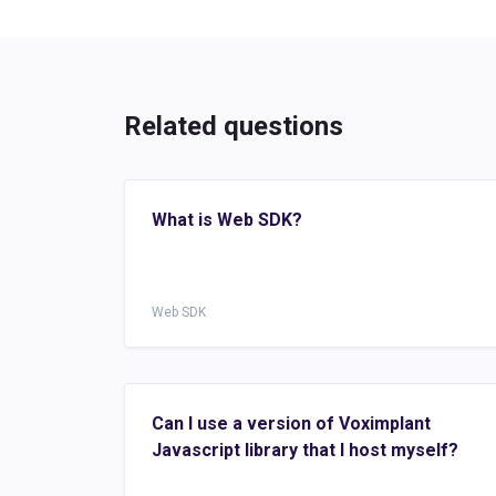
Related questions
What is Web SDK?
Web SDK
Can I use a version of Voximplant
Javascript library that I host myself?