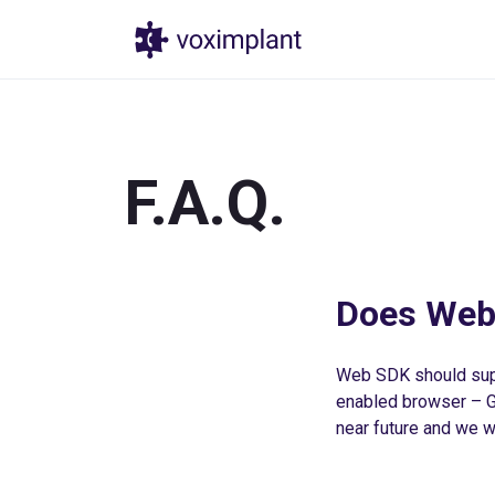
Produtos
Pr
F.A.Q.
Does Web
Web SDK should sup
enabled browser – Go
near future and we wi