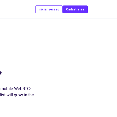
Contate-nos
Iniciar sessão
Cadastre-se
?
e mobile WebRTC-
st will grow in the