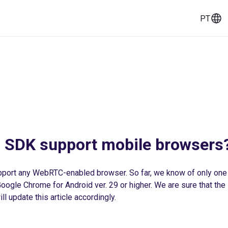
PT
eços
Histórias de clientes
Ferramentas
 SDK support mobile browsers
port any WebRTC-enabled browser. So far, we know of only on
ogle Chrome for Android ver. 29 or higher. We are sure that the li
ll update this article accordingly.