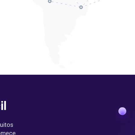
il
uitos
comece