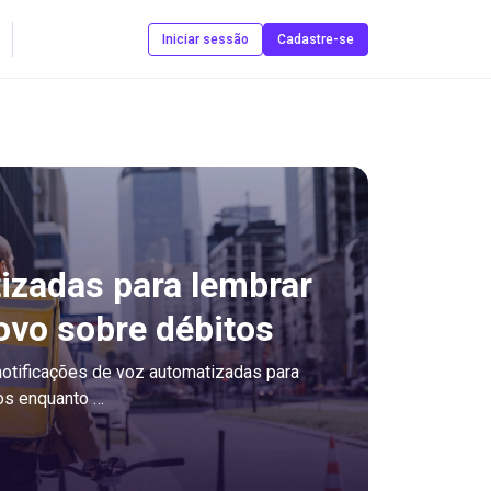
Contate-nos
Iniciar sessão
Cadastre-se
zadas para lembrar
ovo sobre débitos
 notificações de voz automatizadas para
os enquanto …