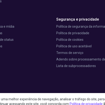
is
Segurança e privacidade
a e mídia
Política de segurança da inform
as
Política de privacidade
de status
Política de cookies
os
Política de uso aceitável
Termos de serviço
Adendo sobre processamento d
Lista de subprocessadores
uma melhor experiência de navegação, analisar o tráfego do site, perso
t 25th Street, RM 403 Nova York, NY 10001, Estados Unidos da América
tinuar acessando este site, você concorda com
Política de privacidade