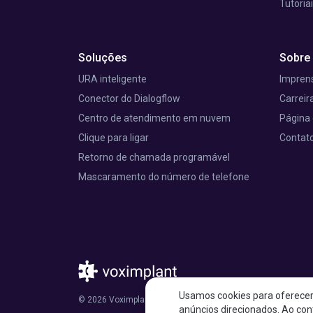
Tutoria
Soluções
Sobre
URA inteligente
Imprens
Conector do Dialogflow
Carreir
Centro de atendimento em nuvem
Página 
Clique para ligar
Contat
Retorno de chamada programável
Mascaramento do número de telefone
Usamos cookies para oferecer 
© 2026 Voximplant®. Todos os direitos reservados. 150 Wes
anúncios direcionados. Ao con