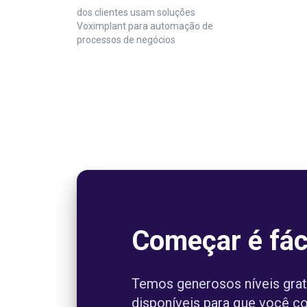
dos clientes usam soluções
Voximplant para automação de
processos de negócios
Começar é fác
Temos generosos níveis grat
disponíveis para que você 