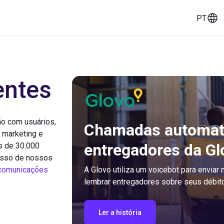
PT
eços
Histórias de clientes
Ferramentas
entes
o com usuários,
Chamadas automati
e marketing e
entregadores da Gl
s de 30.000
esso de nossos
comunicações
A Glovo utiliza um voicebot para enviar
lembrar entregadores sobre seus débit
Ler a história