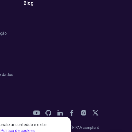
Blog
ação
e dados
nalizar conteúdo e exibir
27001:2022 certified
HIPAA compliant
&
Política de cookies