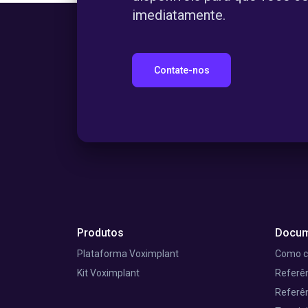
imediatamente.
Contate-nos
Produtos
Docum
Plataforma Voximplant
Como 
Kit Voximplant
Referên
Referên