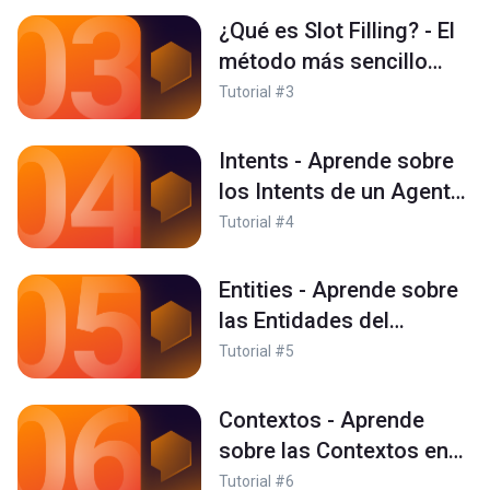
¿Qué es Slot Filling? - El
método más sencillo
para crear agentes
Tutorial #3
conversacionales
Intents - Aprende sobre
los Intents de un Agente
de Dialogflow ES
Tutorial #4
Entities - Aprende sobre
las Entidades del
SIstema y como crear
Tutorial #5
una Entidad Custom
Contextos - Aprende
sobre las Contextos en
Dialogflow ES
Tutorial #6