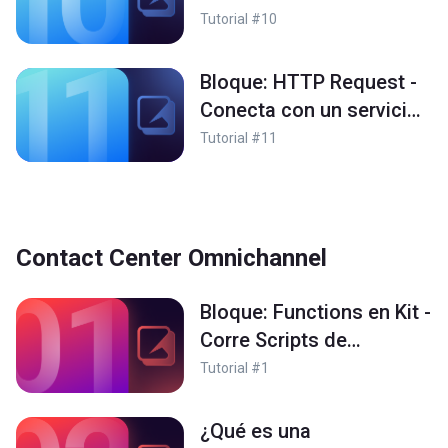
fácil
Tutorial #10
Bloque: HTTP Request -
Conecta con un servicio
de terceros usando
Tutorial #11
mensajes HTTP
Contact Center Omnichannel
Bloque: Functions en Kit -
Corre Scripts de
Javascript/Node.js con
Tutorial #1
tu Contact Center en
nuestra infraestructura
¿Qué es una