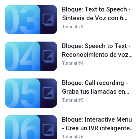
Bloque: Text to Speech -
Síntesis de Voz con 6
proveedores
Tutorial #3
Bloque: Speech to Text -
Reconocimiento de voz
con AI de 4 proveedores
Tutorial #4
Bloque: Call recording -
Graba tus llamadas en
nuestra infraestructura
Tutorial #5
Bloque: Interactive Menu
- Crea un IVR inteligente
con un solo bloque
Tutorial #6