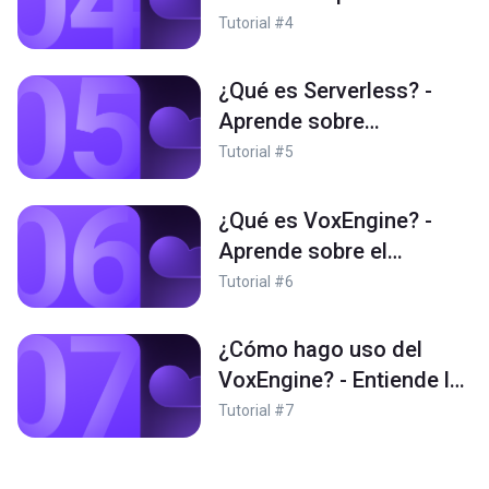
se entregan los servicios
Tutorial #4
modernos que dominan
el mercado
¿Qué es Serverless? -
Aprende sobre
arquitectura de Servicios
Tutorial #5
Moderna
¿Qué es VoxEngine? -
Aprende sobre el
corazón de Voximplant
Tutorial #6
¿Cómo hago uso del
VoxEngine? - Entiende la
diferencia entre
Tutorial #7
Voximplant Kit