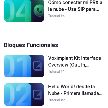
Cómo conectar mi PBX a
la nube - Usa SIP para
conectar tu PBX a la
Tutorial #4
Nube
Bloques Funcionales
Voximplant Kit Interface
Overview (Out, In,
History) - Entendiendo la
Tutorial #1
interfaz de Voximplant
Kit
Hello World! desde la
Nube - Primera llamada
de salida desde Internet
Tutorial #2