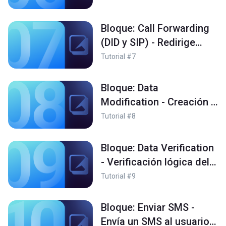
Bloque: Call Forwarding
(DID y SIP) - Redirige
llamadas a tu PBX o a un
Tutorial #7
número de teléfono
Bloque: Data
Modification - Creación y
modificación del valor de
Tutorial #8
una variable
Bloque: Data Verification
- Verificación lógica del
valor de una variable
Tutorial #9
Bloque: Enviar SMS -
Envía un SMS al usuario