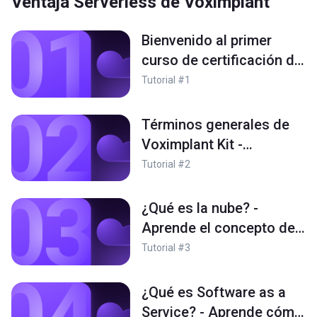
Ventaja Serverless de Voximplant
Bienvenido al primer
curso de certificación de
Voximplant Kit
Tutorial #1
Términos generales de
Voximplant Kit -
¿comunicaciones en la
Tutorial #2
nube?
¿Qué es la nube? -
Aprende el concepto de
Nube y Servidor
Tutorial #3
¿Qué es Software as a
Service? - Aprende cómo