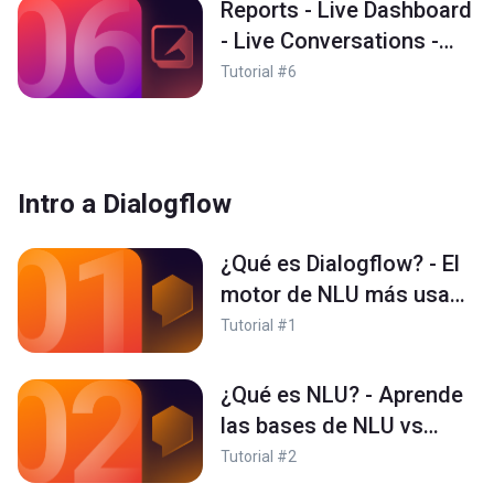
Reports - Live Dashboard
- Live Conversations -
Reportes en Voximplant
Tutorial #6
Kit
Intro a Dialogflow
¿Qué es Dialogflow? - El
motor de NLU más usado
del mundo
Tutorial #1
¿Qué es NLU? - Aprende
las bases de NLU vs
Speech recognition
Tutorial #2