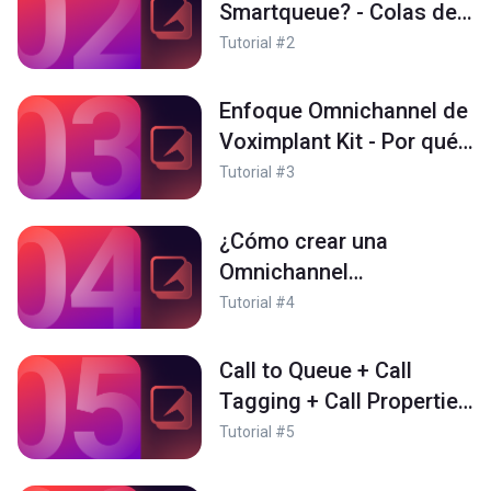
Smartqueue? - Colas de
agentes que reciben
Tutorial #2
llamadas y mensajes
Enfoque Omnichannel de
Voximplant Kit - Por qué
tus clientes esperan que
Tutorial #3
seas Omnichannel
¿Cómo crear una
Omnichannel
Smartqueue? -
Tutorial #4
Configuración de
Smartqueue de Agentes
Call to Queue + Call
Tagging + Call Properties
+ Continue Scenario -
Tutorial #5
Lógica de paso a agente