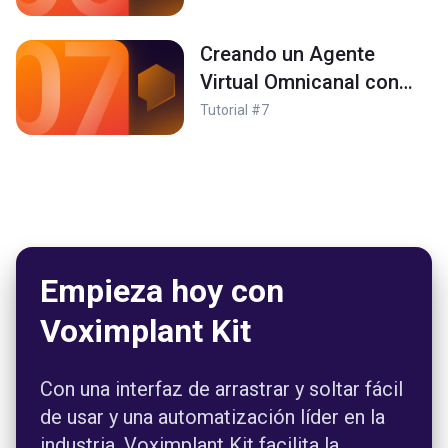
Creando un Agente
Virtual Omnicanal con
Dialogflow ES - Pon en
Tutorial #7
práctica lo aprendido
creando un agente
conversacional
omnichannel
Empieza hoy con
Voximplant Kit
Con una interfaz de arrastrar y soltar fácil
de usar y una automatización líder en la
industria, Voximplant Kit facilita la