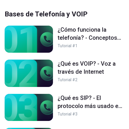
Bases de Telefonía y VOIP
¿Cómo funciona la
telefonía? - Conceptos
básicos sobre telefonía
Tutorial #1
¿Qué es VOIP? - Voz a
través de Internet
Tutorial #2
¿Qué es SIP? - El
protocolo más usado en
los Contact Center
Tutorial #3